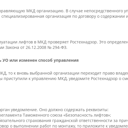
 управляющую МКД организацию. В случае непосредственного 
 – специализированная организация по договору о содержании
луатации лифтов в МКД проверяет Ростехнадзор. Это определен
и Закона от 26.12.2008 № 294-ФЗ.
ь УО или изменен способ управления
 МКД, то к вновь выбранной организации переходит право вла
вы приступили к управлению МКД, уведомите Ростехнадзор о сме
т орган уведомление. Оно должно содержать реквизиты:
 регламента Таможенного союза «Безопасность лифтов»;
язательного страхования гражданской ответственности за при
овор о выполнении работ по монтажу, то приложите к уведомл