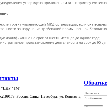
уведомления утверждена приложением № 1 к приказу Ростехнадз
ление
енности грозит управляющей МКД организации, если она воврем
тственности за нарушение требований промышленной безопаснос
и дисквалификацию на срок от шести месяцев до одного года;
инистративное приостановление деятельности на срок до 90 сут
нтакты
Обратна
 "ЦДР "ТМ"
с:
199178, Россия, Санкт-Петербург, ул. Конная, д.