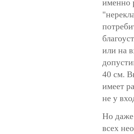
именно 
"нерекл
потреби
благоус
или на в
допусти
40 см. В
имеет ра
не у вхо
Но даже 
всех не