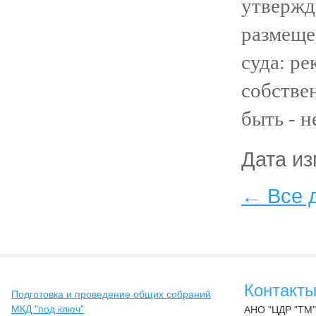
утвержд
размеще
суда: ре
собстве
быть - н
Дата из
← Все 
Контакт
Подготовка и проведение общих собраний
МКД "под ключ"
АНО "ЦДР "ТМ"