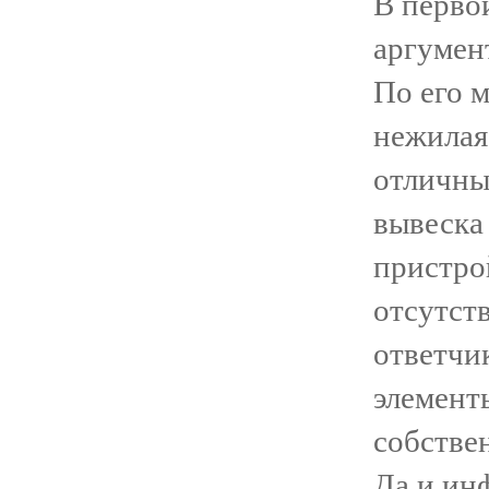
В перво
аргумен
По его 
нежилая
отличны
вывеска
пристро
отсутст
ответчи
элемент
собстве
Да и ин