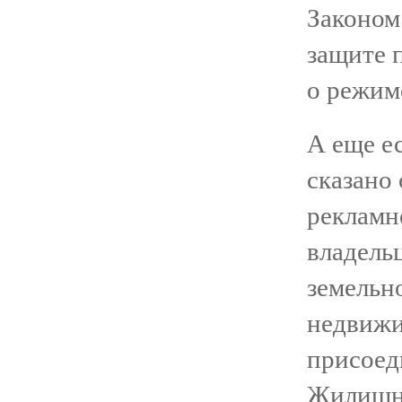
Законом
защите п
о режим
А еще ес
сказано
рекламн
владель
земельно
недвижи
присоед
Жилищно