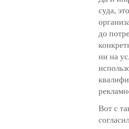
суда, эт
организ
до потре
конкретн
ни на у
использ
квалифи
рекламн
Вот с т
согласил