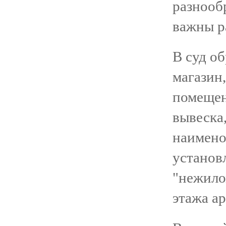
разнообр
важны р
В суд о
магазин
помещен
вывеска,
наимено
установл
"нежило
этажа а