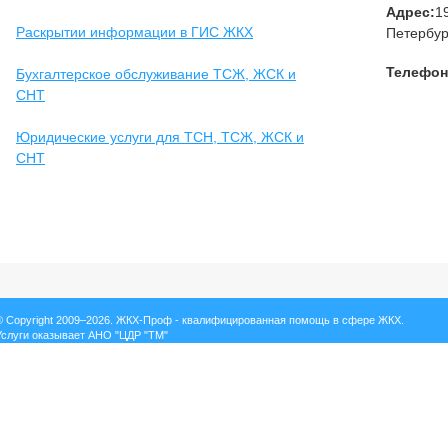
Адрес:
1
Раскрытии информации в ГИС ЖКХ
Петербург
Телефон
Бухгалтерское обслуживание ТСЖ, ЖСК и
СНТ
Юридические услуги для ТСН, ТСЖ, ЖСК и
СНТ
© Copyright 2009–2026. ЖКХ-Проф - квалифицированная помощь в сфере ЖКХ.
Услуги оказывает АНО "ЦДР "ТМ"