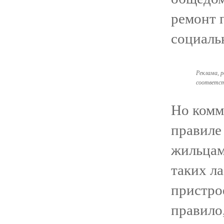
ремонт п
социаль
Реклама, 
соответст
Но комм
правиле
жильцам
таких л
пристро
правило