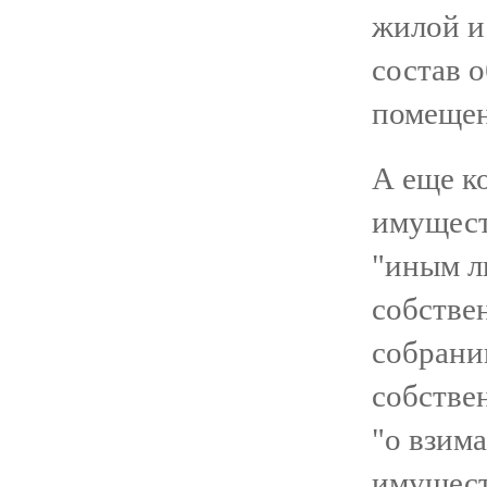
жилой и
состав 
помещен
А еще ко
имущест
"иным л
собстве
собрани
собстве
"о взим
имущест