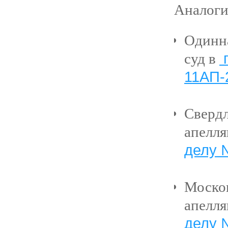
Аналоги
Одинн
п
суд в
11АП-
Свердл
апелл
делу 
Москов
апелл
делу 