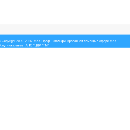
© Copyright 2009–2026. ЖКХ-Проф - квалифицированная помощь в сфере ЖКХ.
Услуги оказывает АНО "ЦДР "ТМ"