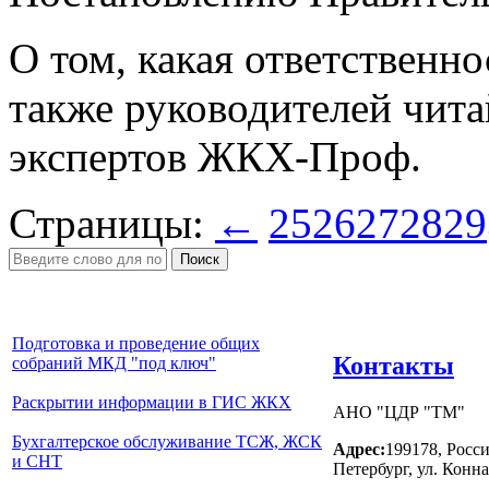
О том, какая ответственн
также руководителей читай
экспертов ЖКХ-Проф.
Страницы:
←
25
26
27
28
29
Поиск
Подготовка и проведение общих
Контакты
собраний МКД "под ключ"
Раскрытии информации в ГИС ЖКХ
АНО "ЦДР "ТМ"
Бухгалтерское обслуживание ТСЖ, ЖСК
Адрес:
199178, Росси
и СНТ
Петербург, ул. Конна